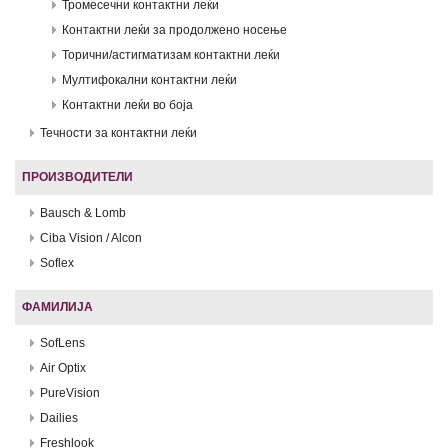
Тромесечни контактни леќи
Контактни леќи за продолжено носење
Торични/астигматизам контактни леќи
Мултифокални контактни леќи
Контактни леќи во боја
Течности за контактни леќи
ПРОИЗВОДИТЕЛИ
Bausch & Lomb
Ciba Vision / Alcon
Soflex
ФАМИЛИЈА
SofLens
Air Optix
PureVision
Dailies
Freshlook