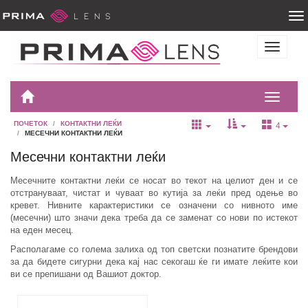
ПОЧЕТОК
КОНТАКТНИ ЛЕЌИ
4
МЕСЕЧНИ КОНТАКТНИ ЛЕЌИ
Месечни контактни леќи
Месечните контактни леќи се носат во текот на целиот ден и се
отстрануваат, чистат и чуваат во кутија за леќи пред одење во
кревет. Нивните карактеристики се означени со нивното име
(месечни) што значи дека треба да се заменат со нови по истекот
на еден месец.
Располагаме со голема залиха од топ светски познатите брендови
за да бидете сигурни дека кај нас секогаш ќе ги имате леќите кои
ви се препишани од Вашиот доктор.