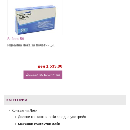
Soflens 59
Идеална леќа за почетници.
ден 1.533,90
КАТЕГОРИИ
Контактни Леќи
Дневни контактни леќи за една употреба
Месечни контактни леќи