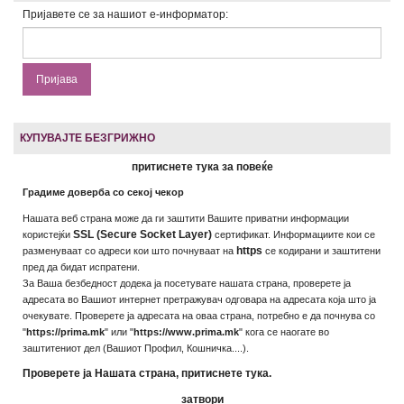
Пријавете се за нашиот е-информатор:
КУПУВАЈТЕ БЕЗГРИЖНО
притиснете тука за повеќе
Градиме доверба со секој чекор
Нашата веб страна може да ги заштити Вашите приватни информации
SSL (Secure Socket Layer)
користејќи
сертификат. Информациите кои се
https
разменуваат со адреси кои што почнуваат на
се кодирани и заштитени
пред да бидат испратени.
За Ваша безбедност додека ја посетувате нашата страна, проверете ја
адресата во Вашиот интернет претражувач одговара на адресата која што ја
очекувате. Проверете ја адресата на оваа страна, потребно е да почнува со
"
https://prima.mk
" или "
https://www.prima.mk
" кога се наогате во
заштитениот дел (Вашиот Профил, Кошничка....).
Проверете ја Нашата страна, притиснете тука.
затвори