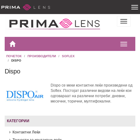
ПОЧЕТОК
ПРОИЗВОДИТЕЛИ
SOFLEX
DISPO
Dispo
Dispo се меки контактни леќи произведени од
Soflex. Постојат различни видови на леќи кои
одговараат на различни потреби: дневни,
месечни, торични, мултифокални.
КАТЕГОРИИ
Контактни Леќи
Течности за контактни леќи