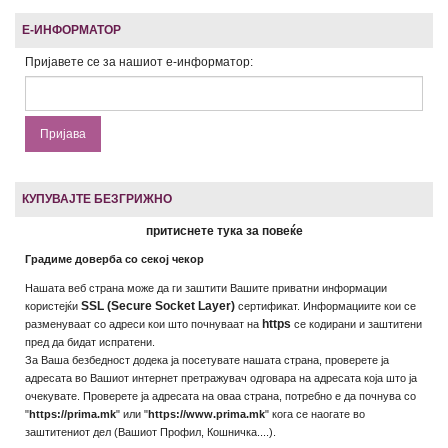
Е-ИНФОРМАТОР
Пријавете се за нашиот е-информатор:
КУПУВАЈТЕ БЕЗГРИЖНО
притиснете тука за повеќе
Градиме доверба со секој чекор
Нашата веб страна може да ги заштити Вашите приватни информации
SSL (Secure Socket Layer)
користејќи
сертификат. Информациите кои се
https
разменуваат со адреси кои што почнуваат на
се кодирани и заштитени
пред да бидат испратени.
За Ваша безбедност додека ја посетувате нашата страна, проверете ја
адресата во Вашиот интернет претражувач одговара на адресата која што ја
очекувате. Проверете ја адресата на оваа страна, потребно е да почнува со
"
https://prima.mk
" или "
https://www.prima.mk
" кога се наогате во
заштитениот дел (Вашиот Профил, Кошничка....).