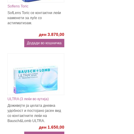
Soflens Toric
SofLens Toric се контактни леќи
наменети за луѓе со
астигматизам.
ден 3.870,00
ULTRA (3 леќи во кутија)
Доживејте ја целата дневна
удобност и постојано јасен вид
со контактнитe леќи на
Bausch&Lomb ULTRA.
ден 1.650,00