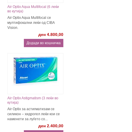
Air Optix Aqua Multifocal (6 леќи
во кутија)
Air Optix Aqua Multifocal се
мултифокални леќи од CIBA
Vision.
ден 4.800,00
Air Optix Astigmatism (3 леќи во
кутија)
Air Optix за астигматизaм се
силикон – хидрогел леќи кои се
наменети за луѓето со...
ден 2.400,00