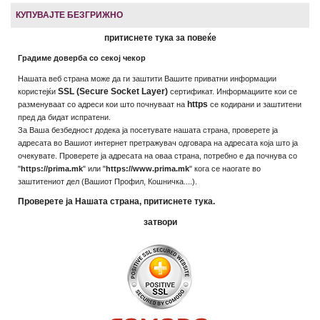
КУПУВАЈТЕ БЕЗГРИЖНО
притиснете тука за повеќе
Градиме доверба со секој чекор
Нашата веб страна може да ги заштити Вашите приватни информации
SSL (Secure Socket Layer)
користејќи
сертификат. Информациите кои се
https
разменуваат со адреси кои што почнуваат на
се кодирани и заштитени
пред да бидат испратени.
За Ваша безбедност додека ја посетувате нашата страна, проверете ја
адресата во Вашиот интернет претражувач одговара на адресата која што ја
очекувате. Проверете ја адресата на оваа страна, потребно е да почнува со
"
https://prima.mk
" или "
https://www.prima.mk
" кога се наогате во
заштитениот дел (Вашиот Профил, Кошничка....).
Проверете ја Нашата страна, притиснете тука.
затвори