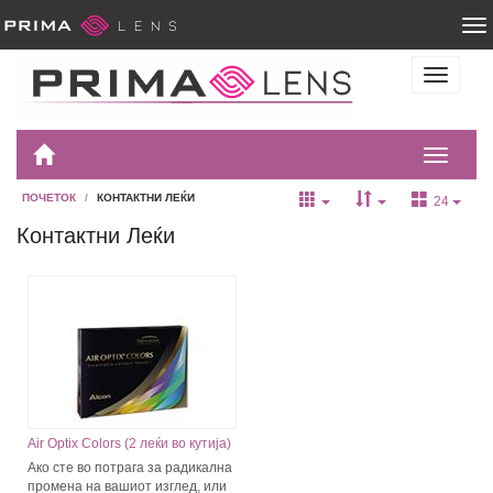
ПОЧЕТОК
КОНТАКТНИ ЛЕЌИ
24
Контактни Леќи
Air Optix Colors (2 леќи во кутија)
Ако сте во потрага за радикална
промена на вашиот изглед, или