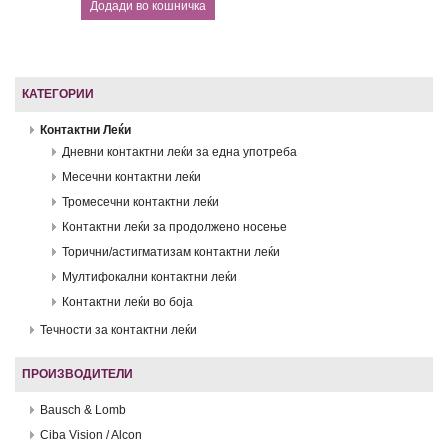
КАТЕГОРИИ
Контактни Леќи
Дневни контактни леќи за една употреба
Месечни контактни леќи
Тромесечни контактни леќи
Контактни леќи за продолжено носење
Торични/астигматизам контактни леќи
Мултифокални контактни леќи
Контактни леќи во боја
Течности за контактни леќи
ПРОИЗВОДИТЕЛИ
Bausch & Lomb
Ciba Vision / Alcon