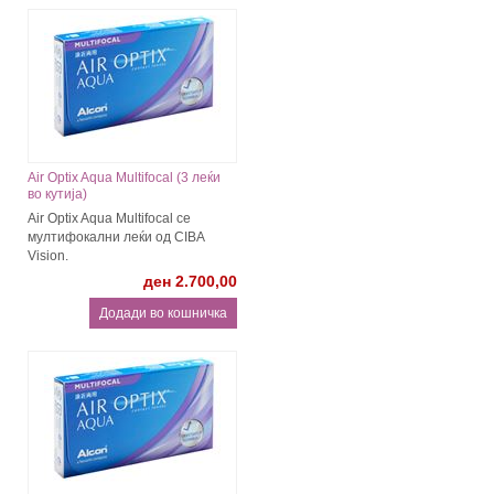
Air Optix Aqua Multifocal (3 леќи
во кутија)
Air Optix Aqua Multifocal се
мултифокални леќи од CIBA
Vision.
ден 2.700,00