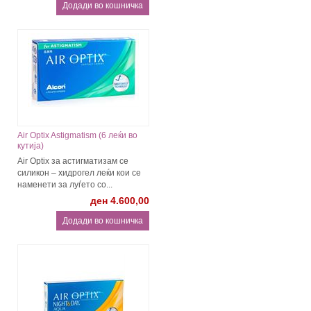
Air Optix Astigmatism (6 леќи во
кутија)
Air Optix за астигматизaм се
силикон – хидрогел леќи кои се
наменети за луѓето со...
ден 4.600,00