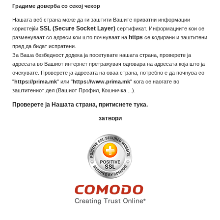
Градиме доверба со секој чекор
Нашата веб страна може да ги заштити Вашите приватни информации
SSL (Secure Socket Layer)
користејќи
сертификат. Информациите кои се
https
разменуваат со адреси кои што почнуваат на
се кодирани и заштитени
пред да бидат испратени.
За Ваша безбедност додека ја посетувате нашата страна, проверете ја
адресата во Вашиот интернет претражувач одговара на адресата која што ја
очекувате. Проверете ја адресата на оваа страна, потребно е да почнува со
"
https://prima.mk
" или "
https://www.prima.mk
" кога се наогате во
заштитениот дел (Вашиот Профил, Кошничка....).
Проверете ја Нашата страна, притиснете тука.
затвори