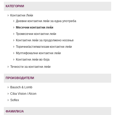
КАТЕГОРИИ
Контактни Леќи
Дневни контактни леќи за една употреба
Месечни контактни леќи
Тромесечни контактни леќи
Контактни леќи за продолжено носење
Торични/астигматизам контактни леќи
Мултифокални контактни леќи
Контактни леќи во боја
Течности за контактни леќи
ПРОИЗВОДИТЕЛИ
Bausch & Lomb
Ciba Vision / Alcon
Soflex
ФАМИЛИЈА