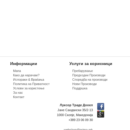
Информации
Услуги за корисници
Мапа
Пребарување
Како да нарачам?
Предходни Производи
Испораки & Враќања
Споредба на производи
Политика на Приватност
Нови Производи
Услови за користење
Поддршка
За нас
Контакт
Луксор Траде Дооел
Јане Сандански 35/2-13
1000 Скопје, Македонија
+389 23 06 09 30
webshop@prima.mk