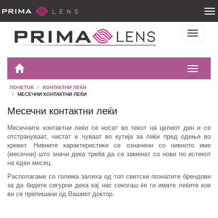
ПОЧЕТОК
КОНТАКТНИ ЛЕЌИ
МЕСЕЧНИ КОНТАКТНИ ЛЕЌИ
Месечни контактни леќи
Месечните контактни леќи се носат во текот на целиот ден и се
отстрануваат, чистат и чуваат во кутија за леќи пред одење во
кревет. Нивните карактеристики се означени со нивното име
(месечни) што значи дека треба да се заменат со нови по истекот
на еден месец.
Располагаме со голема залиха од топ светски познатите брендови
за да бидете сигурни дека кај нас секогаш ќе ги имате леќите кои
ви се препишани од Вашиот доктор.