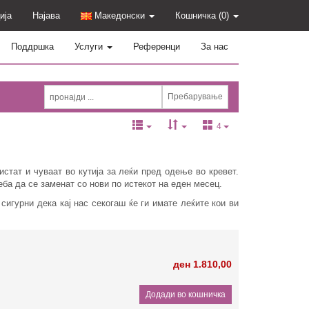
ија
Најава
Македонски
Кошничка
(0)
Поддршка
Услуги
Референци
За нас
4
истат и чуваат во кутија за леќи пред одење во кревет.
еба да се заменат со нови по истекот на еден месец.
сигурни дека кај нас секогаш ќе ги имате леќите кои ви
ден 1.810,00