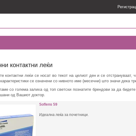
Регистрац
ни контактни леќи
е контактни леќи се носат во текот на целиот ден и се отстрануваат, ч
карактеристики се означени со нивното име (месечни) што значи дека тр
аме со голема залиха од топ светски познатите брендови за да бидете 
ишани од Вашиот доктор.
Soflens 59
Идеална леќа за почетници.