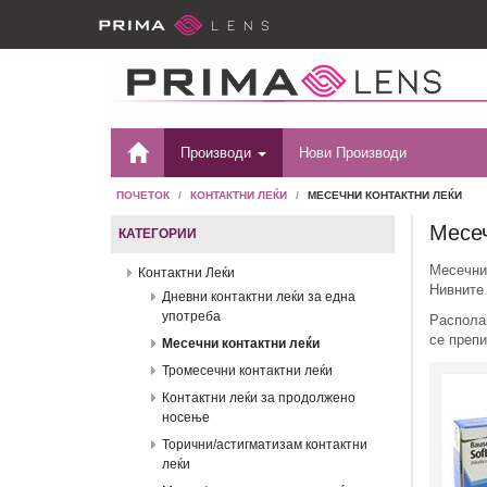
Производи
Нови Производи
ПОЧЕТОК
КОНТАКТНИ ЛЕЌИ
МЕСЕЧНИ КОНТАКТНИ ЛЕЌИ
Месеч
КАТЕГОРИИ
Месечнит
Контактни Леќи
Нивните 
Дневни контактни леќи за една
употреба
Располаг
се преп
Месечни контактни леќи
Тромесечни контактни леќи
Контактни леќи за продолжено
носење
Торични/астигматизам контактни
леќи