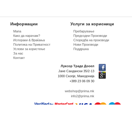
Информации
Услуги за корисници
Мапа
Пребарување
Како да нарачам?
Предходни Производи
Испораки & Враќања
Споредба на производи
Политика на Приватност
Нови Производи
Услови за користење
Поддршка
За нас
Контакт
Луксор Траде Дооел
Јане Сандански 35/2-13
1000 Скопје, Македонија
+389 23 06 09 30
webshop@prima.mk
info2@prima.mk
Design, Development and Hosting
© 2026 Prima Lens
Сите права