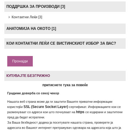
ПОДДРШКА ЗА ПРОИЗВОДИ [3]
Контактни Леќи [3]
АНАТOМИЈА НА ОКОТО [1]
КОИ КОНТАКТНИ ЛЕЌИ СЕ ВИСТИНСКИОТ ИЗБОР ЗА ВАС?
Пронајди
КУПУВАЈТЕ БЕЗГРИЖНО
притиснете тука за повеќе
Градиме доверба со секој чекор
Нашата веб страна може да ги заштити Вашите приватни информации
SSL (Secure Socket Layer)
користејќи
сертификат. Информациите кои се
https
разменуваат со адреси кои што почнуваат на
се кодирани и заштитени
пред да бидат испратени.
За Ваша безбедност додека ја посетувате нашата страна, проверете ја
адресата во Вашиот интернет претражувач одговара на адресата која што ја