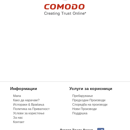
Информации
Услуги за корисници
Мапа
Пребарување
Како да нарачам?
Предходни Производи
Испораки & Враќања
Споредба на производи
Политика на Приватност
Нови Производи
Услови за користење
Поддршка
За нас
Контакт
Луксор Траде Дооел