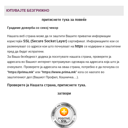
КУПУВАЈТЕ БЕЗГРИЖНО
притиснете тука за повеќе
Градиме доверба со секој чекор
Нашата веб страна може да ги заштити Вашите приватни информации
SSL (Secure Socket Layer)
користејќи
сертификат. Информациите кои се
https
разменуваат со адреси кои што почнуваат на
се кодирани и заштитени
пред да бидат испратени.
За Ваша безбедност додека ја посетувате нашата страна, проверете ја
адресата во Вашиот интернет претражувач одговара на адресата која што ја
очекувате. Проверете ја адресата на оваа страна, потребно е да почнува со
"
https://prima.mk
" или "
https://www.prima.mk
" кога се наогате во
заштитениот дел (Вашиот Профил, Кошничка....).
Проверете ја Нашата страна, притиснете тука.
затвори