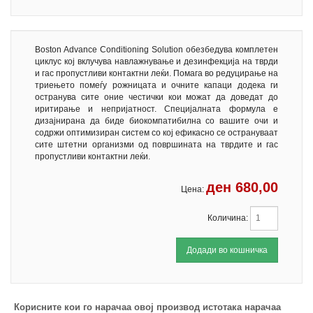
Boston Advance Conditioning Solution обезбедува комплетен
циклус кој вклучува навлажнување и дезинфекција на тврди
и гас пропустливи контактни леќи. Помага во редуцирање на
триењето помеѓу рожницата и очните капаци додека ги
остранува сите оние честички кои можат да доведат до
иритирање и непријатност. Специјалната формула е
дизајнирана да биде биокомпатибилна со вашите очи и
содржи оптимизиран систем со кој ефикасно се острануваат
сите штетни организми од површината на тврдите и гас
пропустливи контактни леќи.
ден
680,00
Цена:
Количина:
Корисните кои го нарачаа овој производ истотака нарачаа