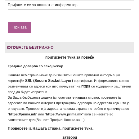
Пријавете се за нашиот е-информатор:
КУПУВАЈТЕ БЕЗГРИЖНО
притиснете тука за повеќе
Градиме доверба со секој чекор
Нашата веб страна може да ги заштити Вашите приватни информации
SSL (Secure Socket Layer)
користејќи
сертификат. Информациите кои се
https
разменуваат со адреси кои што почнуваат на
се кодирани и заштитени
пред да бидат испратени.
За Ваша безбедност додека ја посетувате нашата страна, проверете ја
адресата во Вашиот интернет претражувач одговара на адресата која што ја
очекувате. Проверете ја адресата на оваа страна, потребно е да почнува со
"
https://prima.mk
" или "
https://www.prima.mk
" кога се наогате во
заштитениот дел (Вашиот Профил, Кошничка....).
Проверете ја Нашата страна, притиснете тука.
затвори