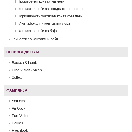
Тромесечни контактни леќи
Контактни леќи за продолжено носење
Торични/астигматизам контактни леќи
Мултифокални контактни леќи
Контактни леќи во боја
Течности за контактни леќи
ПРОИЗВОДИТЕЛИ
Bausch & Lomb
Ciba Vision / Alcon
Soflex
ФАМИЛИЈА
SofLens
Air Optix
PureVision
Dailies
Freshlook