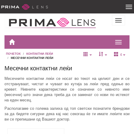
ПОЧЕТОК
КОНТАКТНИ ЛЕЌИ
4
МЕСЕЧНИ КОНТАКТНИ ЛЕЌИ
Месечни контактни леќи
Месечните контактни леќи се носат во текот на целиот ден и се
отстрануваат, чистат и чуваат во кутија за леќи пред одење во
кревет. Нивните карактеристики се означени со нивното име
(месечни) што значи дека треба да се заменат со нови по истекот
на еден месец.
Располагаме со голема залиха од топ светски познатите брендови
за да бидете сигурни дека кај нас секогаш ќе ги имате леќите кои
ви се препишани од Вашиот доктор.