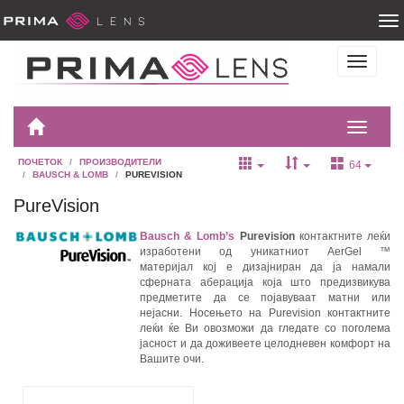
ПОЧЕТОК
ПРОИЗВОДИТЕЛИ
64
BAUSCH & LOMB
PUREVISION
PureVision
Bausch & Lomb’s
Purevision
контактните леќи
изработени од уникатниот AerGel ™
материјал кој е дизајниран да ја намали
сферната аберација која што предизвикува
предметите да се појавуваат матни или
нејасни. Носењето на Purevision контактните
леќи ќе Ви овозможи да гледате со поголема
јасност и да доживеете целодневен комфорт на
Вашите очи.