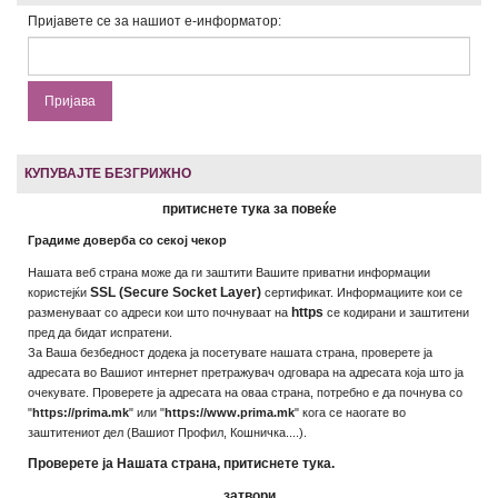
Пријавете се за нашиот е-информатор:
КУПУВАЈТЕ БЕЗГРИЖНО
притиснете тука за повеќе
Градиме доверба со секој чекор
Нашата веб страна може да ги заштити Вашите приватни информации
SSL (Secure Socket Layer)
користејќи
сертификат. Информациите кои се
https
разменуваат со адреси кои што почнуваат на
се кодирани и заштитени
пред да бидат испратени.
За Ваша безбедност додека ја посетувате нашата страна, проверете ја
адресата во Вашиот интернет претражувач одговара на адресата која што ја
очекувате. Проверете ја адресата на оваа страна, потребно е да почнува со
"
https://prima.mk
" или "
https://www.prima.mk
" кога се наогате во
заштитениот дел (Вашиот Профил, Кошничка....).
Проверете ја Нашата страна, притиснете тука.
затвори