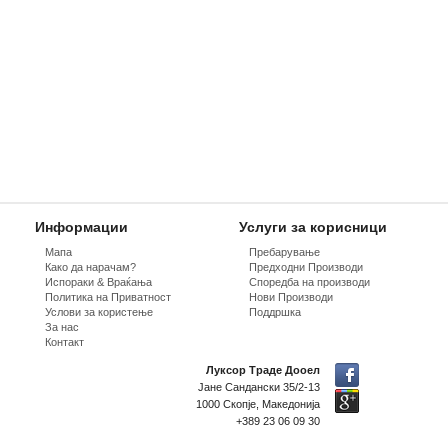
Информации
Услуги за корисници
Мапа
Пребарување
Како да нарачам?
Предходни Производи
Испораки & Враќања
Споредба на производи
Политика на Приватност
Нови Производи
Услови за користење
Поддршка
За нас
Контакт
Луксор Траде Дооел
Јане Сандански 35/2-13
1000 Скопје, Македонија
+389 23 06 09 30