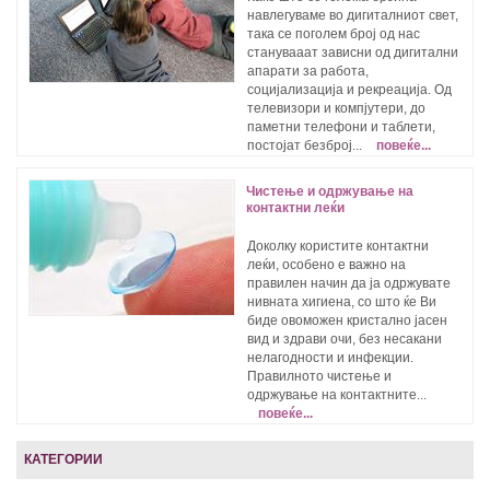
навлегуваме во дигиталниот свет,
така се поголем број од нас
станувааат зависни од дигитални
апарати за работа,
социјализација и рекреација. Од
телевизори и компјутери, до
паметни телефони и таблети,
постојат безброј...
повеќе...
Чистење и одржување на
контактни леќи
Доколку користите контактни
леќи, особено е важно на
правилен начин да ја одржувате
нивната хигиена, со што ќе Ви
биде овоможен кристално јасен
вид и здрави очи, без несакани
нелагодности и инфекции.
Правилното чистење и
одржување на контактните...
повеќе...
КАТЕГОРИИ