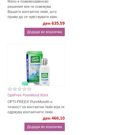
Renu е повеќенаменско
решение кое ги освежува
Вашите контактни леќи, што
прави да се чувствувате како...
ден 635,59
OptiFree PureMoist 90ml
OPTI-FREE® PureMoist® е
течност за контактни леќи која ги
одржува контактните леќи...
ден 466,10