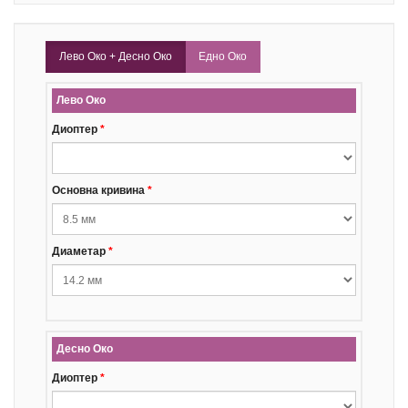
Лево Око + Десно Око
Едно Око
Лево Око
Диоптер
*
Основна кривина
*
Диаметар
*
Десно Око
Диоптер
*