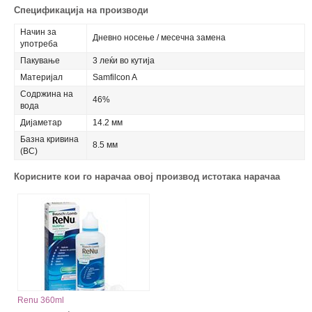
Спецификација на производи
Начин за
Дневно носење / месечна замена
употреба
Пакување
3 леќи во кутија
Материјал
Samfilcon A
Содржина на
46%
вода
Дијаметар
14.2 мм
Базна кривина
8.5 мм
(BC)
Корисните кои го нарачаа овој производ истотака нарачаа
Renu 360ml