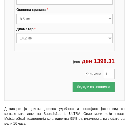
Основна кривина
*
Диаметар
*
ден
1398.31
Цена:
Количина:
Доживејте ја целата дневна удобност и постојано јасен вид со
контактнитe леќи на Bausch&Lomb ULTRA. Овие меки леќи имаат
MoistureSeal технологија која одржува 95% од влажноста на леќите за
цели 16 часа