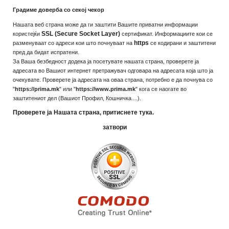
Градиме доверба со секој чекор
Нашата веб страна може да ги заштити Вашите приватни информации
SSL (Secure Socket Layer)
користејќи
сертификат. Информациите кои се
https
разменуваат со адреси кои што почнуваат на
се кодирани и заштитени
пред да бидат испратени.
За Ваша безбедност додека ја посетувате нашата страна, проверете ја
адресата во Вашиот интернет претражувач одговара на адресата која што ја
очекувате. Проверете ја адресата на оваа страна, потребно е да почнува со
"
https://prima.mk
" или "
https://www.prima.mk
" кога се наогате во
заштитениот дел (Вашиот Профил, Кошничка....).
Проверете ја Нашата страна, притиснете тука.
затвори