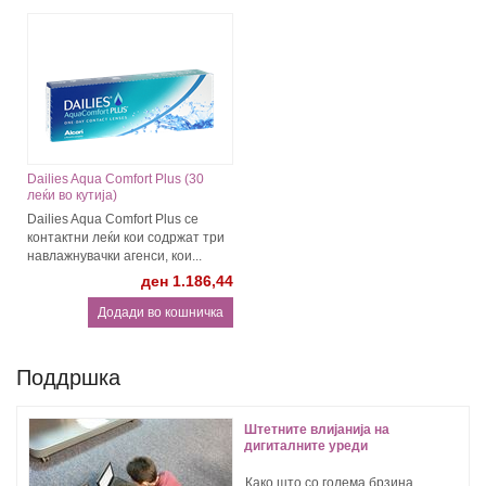
Dailies Aqua Comfort Plus (30
леќи во кутија)
Dailies Aqua Comfort Plus се
контактни леќи кои содржат три
навлажнувачки агенси, кои...
ден 1.186,44
Поддршка
Штетните влијанија на
дигиталните уреди
Како што со голема брзина