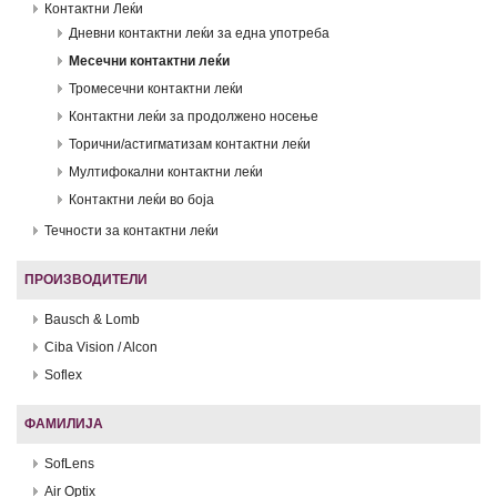
Контактни Леќи
Дневни контактни леќи за една употреба
Месечни контактни леќи
Тромесечни контактни леќи
Контактни леќи за продолжено носење
Торични/астигматизам контактни леќи
Мултифокални контактни леќи
Контактни леќи во боја
Течности за контактни леќи
ПРОИЗВОДИТЕЛИ
Bausch & Lomb
Ciba Vision / Alcon
Soflex
ФАМИЛИЈА
SofLens
Air Optix